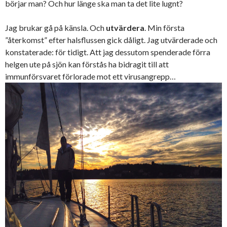
börjar man? Och hur länge ska man ta det lite lugnt?
Jag brukar gå på känsla. Och
utvärdera
. Min första
”återkomst” efter halsflussen gick dåligt. Jag utvärderade och
konstaterade: för tidigt. Att jag dessutom spenderade förra
helgen ute på sjön kan förstås ha bidragit till att
immunförsvaret förlorade mot ett virusangrepp…