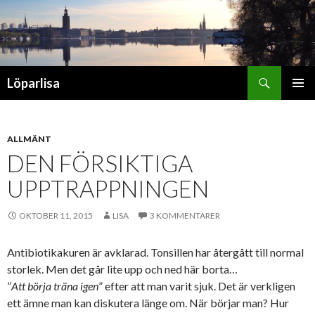
Sök
Löparlisa
HOPPA
PRIMÄR
TILL
MENY
INNEHÅLL
ALLMÄNT
DEN FÖRSIKTIGA
UPPTRAPPNINGEN
OKTOBER 11, 2015
LISA
3 KOMMENTARER
Antibiotikakuren är avklarad. Tonsillen har återgått till normal
storlek. Men det går lite upp och ned här borta…
”
Att börja träna igen
” efter att man varit sjuk. Det är verkligen
ett ämne man kan diskutera länge om. När börjar man? Hur